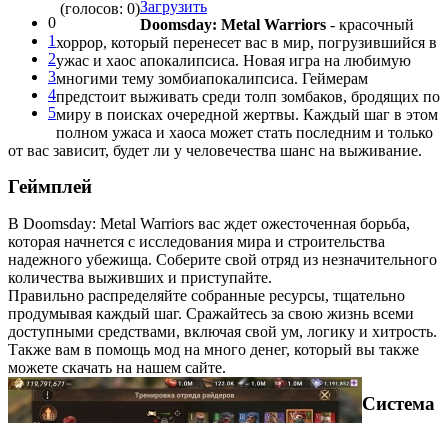
Загрузить
(голосов: 0)
0
Doomsday: Metal Warriors
- красочный
1
хоррор, который перенесет вас в мир, погрузившийся в
2
ужас и хаос апокалипсиса. Новая игра на любимую
3
многими тему зомбиапокалипсиса. Геймерам
4
предстоит выживать среди толп зомбаков, бродящих по
5
миру в поисках очередной жертвы. Каждый шаг в этом
полном ужаса и хаоса может стать последним и только
от вас зависит, будет ли у человечества шанс на выживание.
Геймплей
В Doomsday: Metal Warriors вас ждет ожесточенная борьба,
которая начнется с исследования мира и строительства
надежного убежища. Соберите свой отряд из незначительного
количества выживших и приступайте.
Правильно распределяйте собранные ресурсы, тщательно
продумывая каждый шаг. Сражайтесь за свою жизнь всеми
доступными средствами, включая свой ум, логику и хитрость.
Также вам в помощь мод на много денег, который вы также
можете скачать на нашем сайте.
Система