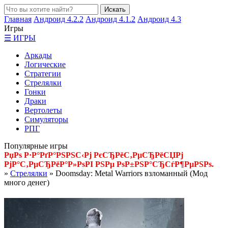
Главная
Андроид 4.2.2
Андроид 4.1.2
Андроид 4.3
Игры
☰ ИГРЫ
Аркады
Логические
Стратегии
Стрелялки
Гонки
Драки
Вертолеты
Симуляторы
РПГ
Популярные игры
РџРѕ Р·Р°РґР°РЅРЅС‹Рј РєСЂРёС‚РµСЂРёСЏРј
РјР°С‚РµСЂРёР°Р»РѕРІ РЅРµ РѕР±РЅР°СЂСѓР¶РµРЅРѕ.
»
Стрелялки
» Doomsday: Metal Warriors взломанный (Мод
много денег)